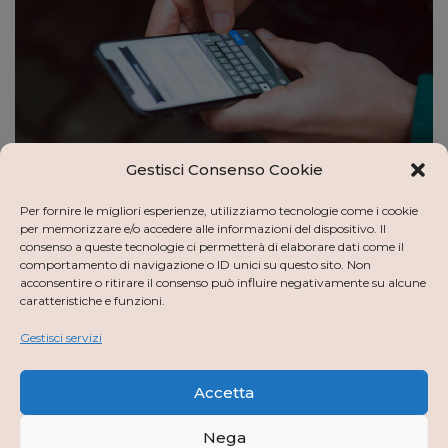
Gestisci Consenso Cookie
Per fornire le migliori esperienze, utilizziamo tecnologie come i cookie
Implementazione Single Sign
per memorizzare e/o accedere alle informazioni del dispositivo. Il
consenso a queste tecnologie ci permetterà di elaborare dati come il
On e SPID
comportamento di navigazione o ID unici su questo sito. Non
acconsentire o ritirare il consenso può influire negativamente su alcune
di
progettohamlet
Aprile 30, 2021
caratteristiche e funzioni.
Gestisci servizi
Stiamo lavorando per rendere possibile una
autenticazione senza soluzione di continuità, che abbia
a cuore l’esperienza e la sicurezza del singolo, non la
Accetta
sua profilazione…
Leggi tutto »
Nega