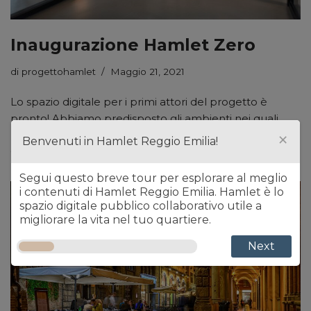
Inaugurazione Hamlet Zero
di
progettohamlet
Maggio 21, 2021
Lo spazio digitale per i primi attori del progetto è
pronto! Abbiamo predisposto gli ambienti nei quali
×
lavoreremo insieme per rendere possibile Hamlet.
Benvenuti in Hamlet Reggio Emilia!
Ogni gruppo…
Leggi tutto »
Segui questo breve tour per esplorare al meglio
i contenuti di Hamlet Reggio Emilia. Hamlet è lo
spazio digitale pubblico collaborativo utile a
migliorare la vita nel tuo quartiere.
Next