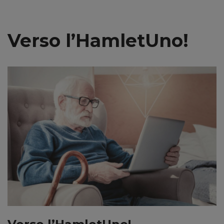
Vai
Verso l’HamletUno!
al
contenuto