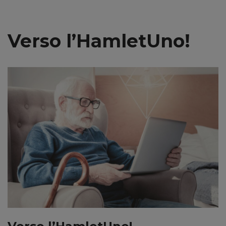
Vai
Verso l’HamletUno!
al
contenuto