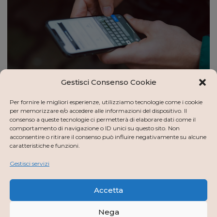
Gestisci Consenso Cookie
Per fornire le migliori esperienze, utilizziamo tecnologie come i cookie
Implementazione Single Sign
per memorizzare e/o accedere alle informazioni del dispositivo. Il
consenso a queste tecnologie ci permetterà di elaborare dati come il
On e SPID
comportamento di navigazione o ID unici su questo sito. Non
acconsentire o ritirare il consenso può influire negativamente su alcune
di
progettohamlet
Aprile 30, 2021
caratteristiche e funzioni.
Gestisci servizi
Stiamo lavorando per rendere possibile una
autenticazione senza soluzione di continuità, che abbia
a cuore l’esperienza e la sicurezza del singolo, non la
Accetta
sua profilazione…
Leggi tutto »
Nega