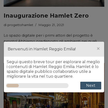
Inaugurazione Hamlet Zero
di
progettohamlet
Maggio 21, 2021
Lo spazio digitale per i primi attori del progetto è
pronto! Abbiamo predisposto gli ambienti nei quali
×
lavoreremo insieme per rendere possibile Hamlet.
Benvenuti in Hamlet Reggio Emilia!
Ogni gruppo…
Leggi tutto »
Segui questo breve tour per esplorare al meglio
i contenuti di Hamlet Reggio Emilia. Hamlet è lo
spazio digitale pubblico collaborativo utile a
migliorare la vita nel tuo quartiere.
Next