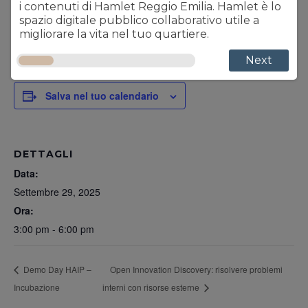
i contenuti di Hamlet Reggio Emilia. Hamlet è lo
Accedi agli incontri da questo link:
spazio digitale pubblico collaborativo utile a
https://reggioemilia.progettohamlet.it/conference/LabGov
migliorare la vita nel tuo quartiere.
Next
Salva nel tuo calendario
DETTAGLI
Data:
Settembre 29, 2025
Ora:
3:00 pm - 6:00 pm
Demo Day HAIP –
Open Innovation Discovery: risolvere problemi
Incubazione
interni con risorse esterne