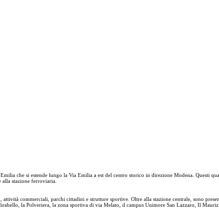
ilia che si estende lungo la Via Emilia a est del centro storico in direzione Modena. Questi qua
alla stazione ferroviaria.
, attività commerciali, parchi cittadini e strutture sportive. Oltre alla stazione centrale, sono pres
Mirabello, la Polveriera, la zona sportiva di via Melato, il campus Unimore San Lazzaro, Il Maurizi