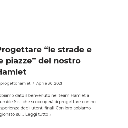
Progettare “le strade e
le piazze” del nostro
Hamlet
i
progettohamlet
Aprile 30, 2021
bbiamo dato il benvenuto nel team Hamlet a
mble S.r.l. che si occuperà di progettare con noi
esperienza degli utenti finali. Con loro abbiamo
agionato sui…
Leggi tutto »