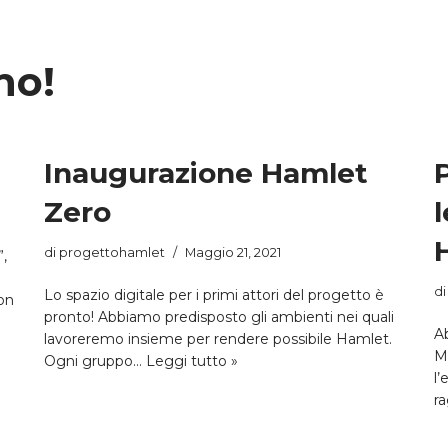
no!
Inaugurazione Hamlet
Zero
di
progettohamlet
Maggio 21, 2021
,
d
Lo spazio digitale per i primi attori del progetto è
on
pronto! Abbiamo predisposto gli ambienti nei quali
A
lavoreremo insieme per rendere possibile Hamlet.
Mu
Ogni gruppo…
Leggi tutto »
l’
r